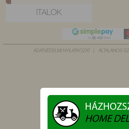
ITALOK
ADATVÉDELMI NYILATKOZAT
ÁLTALÁNOS SZ
HÁZHOZSZ
HOME DEL